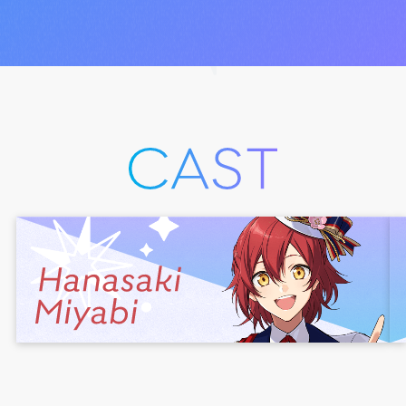
スキルが発動する。
デビュー日
2019年6月8日
誕生日
3月3日
身長
174cm(ヒール込180cm)
ファンネーム
花見組
イラストレーター
hou